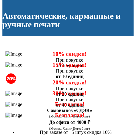
Автоматические, карманные и
ручные печати
10% скидки!
При покупке
15% скидки!
от 5 единиц
При покупке
от 10 единиц
20% скидки!
При покупке
30% скидки!
от 20 единиц
При покупке
Бесплатно!
от 40 единиц
Самовывоз «СДЭК»
Бесплатно!
(Москва, Санкт-Петербург)
До офиса от 4000 ₽
(Москва, Санкт-Петербург)
При заказе от 5 штук скидка 10%