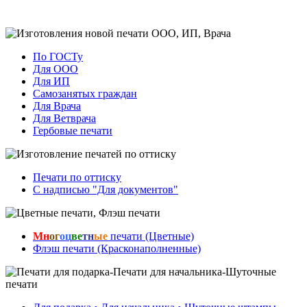
По ГОСТу
Для ООО
Для ИП
Самозанятых граждан
Для Врача
Для Ветврача
Гербовые печати
Печати по оттиску
С надписью "Для документов"
Мн
ог
оц
ве
тн
ые
печати (Цветные)
Флэш печати (Красконаполненные)