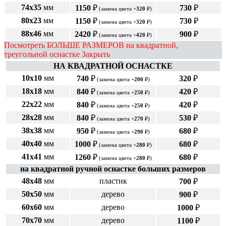
74х35
мм
1150
₽
730
₽
(замена цвета +
320
₽)
80х23
мм
1150
₽
730
₽
(замена цвета +
320
₽)
88х46
мм
2420
₽
900
₽
(замена цвета +
420
₽)
Посмотреть БОЛЬШЕ РАЗМЕРОВ на квадратной,
треугольной оснастке
Закрыть
НА КВАДРАТНОЙ ОСНАСТКЕ
10х10
мм
740
₽
320
₽
(замена цвета +
200
₽)
18х18
мм
840
₽
420
₽
(замена цвета +
250
₽)
22х22
мм
840
₽
420
₽
(замена цвета +
250
₽)
28х28
мм
840
₽
530
₽
(замена цвета +
270
₽)
38х38
мм
950
₽
680
₽
(замена цвета +
290
₽)
40х40
мм
1000
₽
680
₽
(замена цвета +
280
₽)
41х41
мм
1260
₽
680
₽
(замена цвета +
280
₽)
на квадратной ручной оснастке больших размеров
48х48
мм
пластик
700
₽
50х50
мм
дерево
900
₽
60х60
мм
дерево
1000
₽
70х70
мм
дерево
1100
₽