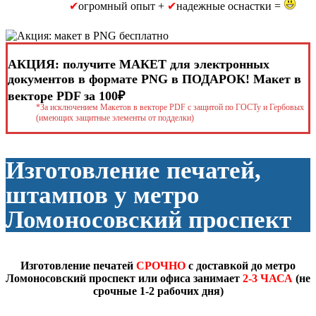
✔
огромный опыт +
✔
надежные оснастки =
АКЦИЯ: получите МАКЕТ для электронных
документов в формате PNG в ПОДАРОК! Макет в
векторе PDF за 100₽
*За исключением Макетов в векторе PDF с защитой по ГОСТу и Гербовых
(имеющих защитные элементы от подделки)
Изготовление печатей,
штампов у метро
Ломоносовский проспект
Изготовление печатей
СРОЧНО
с доставкой до метро
Ломоносовский проспект или офиса занимает
2-3 ЧАСА
(не
срочные 1-2 рабочих дня)