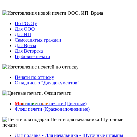
По ГОСТу
Для ООО
Для ИП
Самозанятых граждан
Для Врача
Для Ветврача
Гербовые печати
Печати по оттиску
С надписью "Для документов"
Мн
ог
оц
ве
тн
ые
печати (Цветные)
Флэш печати (Красконаполненные)
Для подарка • Для начальника • Шуточные штампы