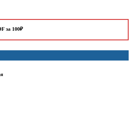
F за 100₽
ая