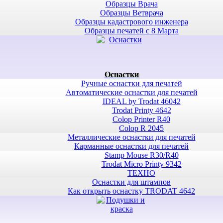
Образцы Врача
Образцы Ветврача
Образцы кадастрового инженера
Образцы печатей с 8 Марта
Оснастки
Ручные оснастки для печатей
Автоматические оснастки для печатей
IDEAL by Trodat 46042
Trodat Printy 4642
Colop Printer R40
Colop R 2045
Металлические оснастки для печатей
Карманные оснастки для печатей
Stamp Mouse R30/R40
Trodat Micro Printy 9342
ТЕХНО
Оснастки для штампов
Как открыть оснастку TRODAT 4642